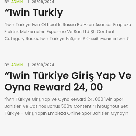
BY
ADMIN
29/09/2024
“1win Turkiy
“1win Turkiye 1win Official In Russia But-san Asansör Empieza
Elektrik Malzemeleri Espasmo Ve San Ltd Şti Content
Category Racks: 1win Turkiye Войдите В Онлайн-казино 1win И
Получите Приветственный Бонус Rahat Kullanım Için Ek
Özellikler: 1win’in Benzersiz Yeteneklerinin Derinlemesine
Incelenmesi In Uygulamasının Başlıca Avantajları Ve Kullanıcı
BY
ADMIN
29/09/2024
Deneyimine Etkileri Sağlığınız İçin Buradayız Özel Beykent
“1win Türkiye Giriş Yap Ve
Cerrahi Tıp Merkezi […]
Oyna Reward 24, 00
“1win Türkiye Giriş Yap Ve Oyna Reward 24, 000 1win Spor
Bahisleri Ve Casinos Bonus 500% Content “Throughout Bet
Türkiye – Giriş Yapın Empieza Online Spor Bahisleri Oynayın
In Gerçek Mi?” In’den Slot Machine Game Makineleri: Yeni
Slotlar Oynayın! In Tv’de Hangi Ligler Var? Diğer Sporlar In
Güvenilir Una? Resmi 1 Win Bahis Sitesi In […]