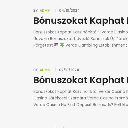
BY
ADMIN
04/10/2024
Bónuszokat Kaphat 
Bónuszokat Kaphat Kaszinónktól” “Verde Casino 
Üdvözlő Bónuszokat Üdvözlő Bónuszok Új” “játé
Pörgetést
‎
Verde Gambling Establishment B
Some Befizetéshez A Bónuszfeltételek Áttekintés
BY
ADMIN
02/10/2024
Bónuszokat Kaphat 
Bónuszokat Kaphat Kaszinónktól Verde Casino K
Casino Játékosai Számára Verde Casino Promóc
Verde Casino No First Deposit Bónusz Is? Feltét
Kaszinó Játékok The […]