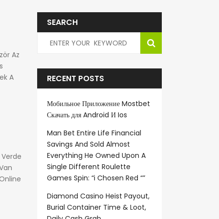
SEARCH
zör Az
s
ek A
RECENT POSTS
Мобильное Приложение Mostbet
Скачать для Android И Ios
Man Bet Entire Life Financial
Savings And Sold Almost
Everything He Owned Upon A
 Verde
Single Different Roulette
 Van
Games Spin: “i Chosen Red “”
 Online
Diamond Casino Heist Payout,
Burial Container Time & Loot,
Daily Cash Grab