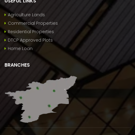
USEFUL LINKS
Agriculture Lands
Commercial Properties
Residential Properties
DTCP Approved Plots
Home Loan
BRANCHES