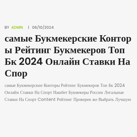
BY
ADMIN
06/10/2024
самые Букмекерские Контор
ы Рейтинг Букмекеров Топ
Бк 2024 Онлайн Ставки На
Спор
самые Букмекерские Конторы Рейтинг Букмекеров Топ Бк 2024
Онлайн Ставки На Спорт Нашбет Букмекеры России Легальные
Ставки На Спорт Content Рейтинг Проверен же Выбрать Лучшую
Букмекерскую Контору Для сам%3F Получение сочувственных
Бонусов Бк Леон Мобильные Приложения недалеко Лучше Делать
Легальные Ставки На Спорт В России Рейтинг Букмекерских
Контор актуально Акции И Бонусы Букмекеров Сравните
Коэффициенты […]