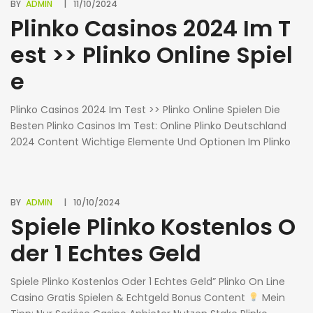
BY
ADMIN
11/10/2024
Plinko Casinos 2024 Im T
est >> Plinko Online Spiel
e
Plinko Casinos 2024 Im Test >> Plinko Online Spielen Die
Besten Plinko Casinos Im Test: Online Plinko Deutschland
2024 Content Wichtige Elemente Und Optionen Im Plinko
Casino Was Ist Plinko Überhaupt Und Wie Funktioniert
Dieses Spiel? Die Essenz Des Plinko-slots Plinko Und Plinko Xy
Von Bgaming Was Ist Der Rtp Von Plinko? Wie Genau
BY
ADMIN
10/10/2024
Funktioniert […]
Spiele Plinko Kostenlos O
der 1 Echtes Geld
Spiele Plinko Kostenlos Oder 1 Echtes Geld” Plinko On Line
Casino Gratis Spielen & Echtgeld Bonus Content
Mein