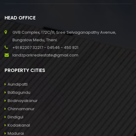
HEAD OFFICE
GVB Complex, 172C/11, Sree Selvaganapathy Avenue,
Bungalow Medu, Theni.
+91 82207 32217 - 04546 - 450 821
landzparkrealestate@gmail.com
PROPERTY CITIES
Aundipatti
Batlagundu
Bodinayakanur
Chinnamanur
Dindigul
Kodaikanal
Madurai