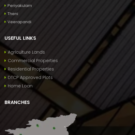
Periyakulam
Theni
Veerapandi
USEFUL LINKS
Agriculture Lands
Commercial Properties
Residential Properties
DTCP Approved Plots
Home Loan
BRANCHES