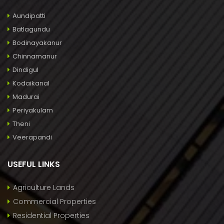
Aundipatti
Batlagundu
Bodinayakanur
Chinnamanur
Dindigul
Kodaikanal
Madurai
Periyakulam
Theni
Veerapandi
USEFUL LINKS
Agriculture Lands
Commercial Properties
Residential Properties