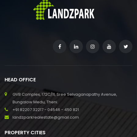
HEAD OFFICE
GVB Complex, 172C/11, Sree Selvaganapathy Avenue,
Bungalow Medu, Theni.
+91 82207 32217 - 04546 - 450 821
landzparkrealestate@gmail.com
PROPERTY CITIES