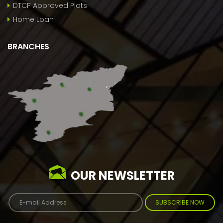
DTCP Approved Plots
Home Loan
BRANCHES
OUR NEWSLETTER
SUBSCRIBE NOW