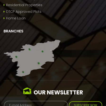
Residential Properties
DTCP Approved Plots
Home Loan
BRANCHES
OUR NEWSLETTER
SUBSCRIBE NOW