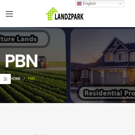
English
PBN
HOME
PBN