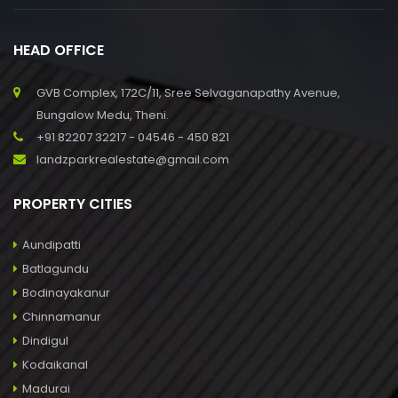
HEAD OFFICE
GVB Complex, 172C/11, Sree Selvaganapathy Avenue,
Bungalow Medu, Theni.
+91 82207 32217 - 04546 - 450 821
landzparkrealestate@gmail.com
PROPERTY CITIES
Aundipatti
Batlagundu
Bodinayakanur
Chinnamanur
Dindigul
Kodaikanal
Madurai