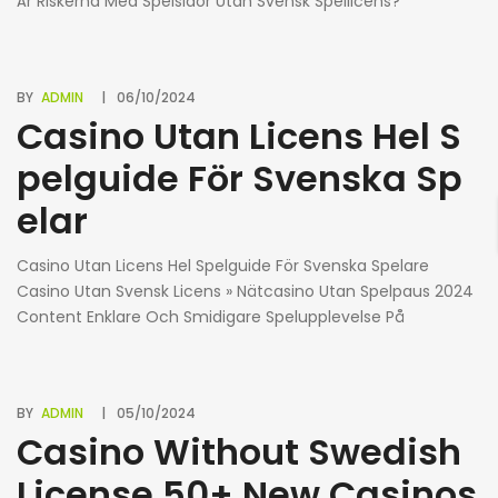
Är Riskerna Med Spelsidor Utan Svensk Spellicens?”
Betalmetoder Som Inte Längre Är Tillgängliga På Spelbolag
Utan Svensk Licens Är Casino Utan Svensk Licens Säkra?
Risker Med Att Spela På Online Casino Utan Spelpaus Trots
BY
ADMIN
06/10/2024
Avstängning Från Sverige Spelsidor Utan […]
Casino Utan Licens Hel S
pelguide För Svenska Sp
elar
Casino Utan Licens Hel Spelguide För Svenska Spelare
Casino Utan Svensk Licens » Nätcasino Utan Spelpaus 2024
Content Enklare Och Smidigare Spelupplevelse På
Gambling Establishment Utan Svensk Licens Vilket Pay N
Participate In Casino Är Bäst? Olika Verktyg Som Fungerar
För Självavstängning” “på Casinon Utan Spelpaus Uttag
BY
ADMIN
05/10/2024
Reload Bonus Winny – Hög Kvalitet Med Mga […]
Casino Without Swedish
License 50+ New Casinos