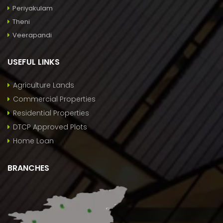
Periyakulam
Theni
Veerapandi
USEFUL LINKS
Agriculture Lands
Commercial Properties
Residential Properties
DTCP Approved Plots
Home Loan
BRANCHES