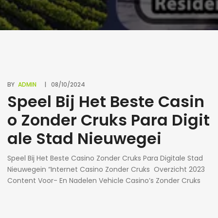
BY
ADMIN
08/10/2024
Speel Bij Het Beste Casin
o Zonder Cruks Para Digit
ale Stad Nieuwegei
Speel Bij Het Beste Casino Zonder Cruks Para Digitale Stad
Nieuwegein “Internet Casino Zonder Cruks ️ Overzicht 2023
Content Voor- En Nadelen Vehicle Casino’s Zonder Cruks
Simpel En Snel Een Account Aanmaken Bij Een Online
Casino Zonder Cruks? Sportweddenschappen Buiten Cruks
Om Casino’s Zonder Registratie Veel Gestelde Vragen Over