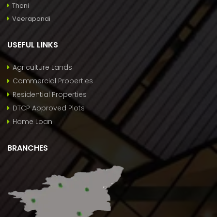
Theni
Veerapandi
USEFUL LINKS
Agriculture Lands
Commercial Properties
Residential Properties
DTCP Approved Plots
Home Loan
BRANCHES