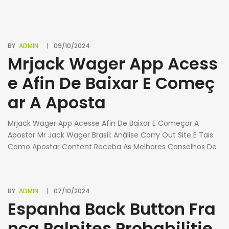
BY
ADMIN
09/10/2024
Mrjack Wager App Acess
e Afin De Baixar E Começ
ar A Aposta
Mrjack Wager App Acesse Afin De Baixar E Começar A
Apostar Mr Jack Wager Brasil: Análise Carry Out Site E Tais
Como Apostar Content Receba As Melhores Conselhos De
Apostas Pore-mail! – Saques Instantâneo Via Pix Código De
Cupom Bet O Bet 2024: Bônus De Até R$500 + 25% De
Aposta Grátis O Mrjackbet Oferece […]
BY
ADMIN
07/10/2024
Espanha Back Button Fra
nça Palpites Probabilitie