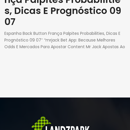
s, Dicas E Prognóstico 09
07
Espanha Back Button França Palpites Probabilities, Dicas E
Prognóstico 09 07″ “mrjack Bet App: Because Melhores
Odds E Mercados Para Apostar Content Mr Jack Apostas Ao
Vivo – Preencha Sua Aposta Como Apostar Na Betano: Guia
Completo!” Código Promocional Melbet Em Julho: Use
Apostavip Código Promocional Betano “ Betem”- Ganhe
Até R$1000 Betano É Confiável – […]