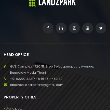
HEAD OFFICE
GVB Complex, 172C/11, Sree Selvaganapathy Avenue,
Bungalow Medu, Theni.
+91 82207 32217 - 04546 - 450 821
landzparkrealestate@gmail.com
PROPERTY CITIES
Aundipatti