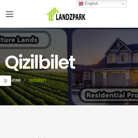
English
Qizilbilet
HOME
QIZILBILET