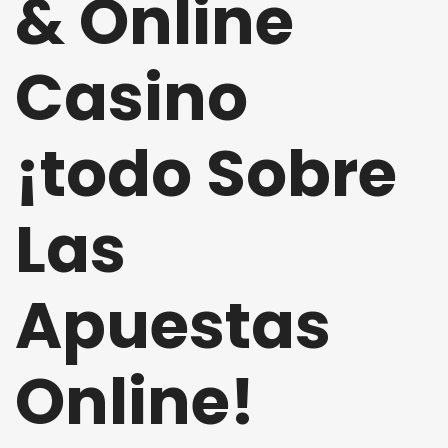
& Online
Casino
¡todo Sobre
Las
Apuestas
Online!