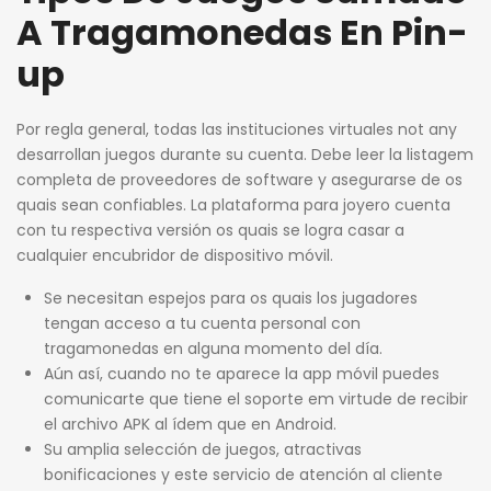
A Tragamonedas En Pin-
up
Por regla general, todas las instituciones virtuales not any
desarrollan juegos durante su cuenta. Debe leer la listagem
completa de proveedores de software y asegurarse de os
quais sean confiables. La plataforma para joyero cuenta
con tu respectiva versión os quais se logra casar a
cualquier encubridor de dispositivo móvil.
Se necesitan espejos para os quais los jugadores
tengan acceso a tu cuenta personal con
tragamonedas en alguna momento del día.
Aún así, cuando no te aparece la app móvil puedes
comunicarte que tiene el soporte em virtude de recibir
el archivo APK al ídem que en Android.
Su amplia selección de juegos, atractivas
bonificaciones y este servicio de atención al cliente