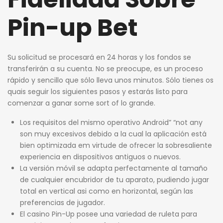
Pin-up Bet
Su solicitud se procesará en 24 horas y los fondos se
transferirán a su cuenta. No se preocupe, es un proceso
rápido y sencillo que sólo lleva unos minutos. Sólo tienes os
quais seguir los siguientes pasos y estarás listo para
comenzar a ganar some sort of lo grande.
Los requisitos del mismo operativo Android” “not any
son muy excesivos debido a la cual la aplicación está
bien optimizada em virtude de ofrecer la sobresaliente
experiencia en dispositivos antiguos o nuevos.
La versión móvil se adapta perfectamente al tamaño
de cualquier encubridor de tu aparato, pudiendo jugar
total en vertical asi como en horizontal, según las
preferencias de jugador.
El casino Pin-Up posee una variedad de ruleta para