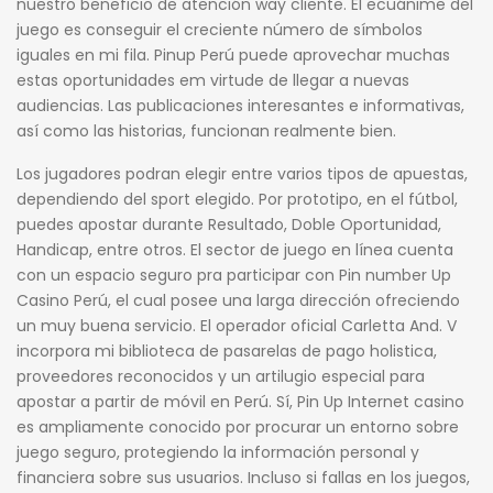
nuestro beneficio de atención way cliente. El ecuánime del
juego es conseguir el creciente número de símbolos
iguales en mi fila. Pinup Perú puede aprovechar muchas
estas oportunidades em virtude de llegar a nuevas
audiencias. Las publicaciones interesantes e informativas,
así como las historias, funcionan realmente bien.
Los jugadores podran elegir entre varios tipos de apuestas,
dependiendo del sport elegido. Por prototipo, en el fútbol,
puedes apostar durante Resultado, Doble Oportunidad,
Handicap, entre otros. El sector de juego en línea cuenta
con un espacio seguro pra participar con Pin number Up
Casino Perú, el cual posee una larga dirección ofreciendo
un muy buena servicio. El operador oficial Carletta And. V
incorpora mi biblioteca de pasarelas de pago holistica,
proveedores reconocidos y un artilugio especial para
apostar a partir de móvil en Perú. Sí, Pin Up Internet casino
es ampliamente conocido por procurar un entorno sobre
juego seguro, protegiendo la información personal y
financiera sobre sus usuarios. Incluso si fallas en los juegos,