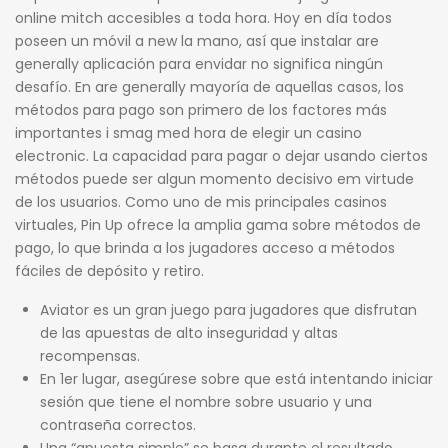
online mitch accesibles a toda hora. Hoy en día todos
poseen un móvil a new la mano, así que instalar are
generally aplicación para envidar no significa ningún
desafío. En are generally mayoría de aquellas casos, los
métodos para pago son primero de los factores más
importantes i smag med hora de elegir un casino
electronic. La capacidad para pagar o dejar usando ciertos
métodos puede ser algun momento decisivo em virtude
de los usuarios. Como uno de mis principales casinos
virtuales, Pin Up ofrece la amplia gama sobre métodos de
pago, lo que brinda a los jugadores acceso a métodos
fáciles de depósito y retiro.
Aviator es un gran juego para jugadores que disfrutan
de las apuestas de alto inseguridad y altas
recompensas.
En 1er lugar, asegúrese sobre que está intentando iniciar
sesión que tiene el nombre sobre usuario y una
contraseña correctos.