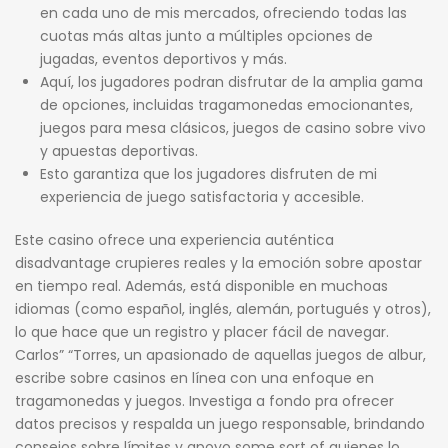
en cada uno de mis mercados, ofreciendo todas las
cuotas más altas junto a múltiples opciones de
jugadas, eventos deportivos y más.
Aquí, los jugadores podran disfrutar de la amplia gama
de opciones, incluidas tragamonedas emocionantes,
juegos para mesa clásicos, juegos de casino sobre vivo
y apuestas deportivas.
Esto garantiza que los jugadores disfruten de mi
experiencia de juego satisfactoria y accesible.
Este casino ofrece una experiencia auténtica
disadvantage crupieres reales y la emoción sobre apostar
en tiempo real. Además, está disponible en muchoas
idiomas (como español, inglés, alemán, portugués y otros),
lo que hace que un registro y placer fácil de navegar.
Carlos” “Torres, un apasionado de aquellas juegos de albur,
escribe sobre casinos en línea con una enfoque en
tragamonedas y juegos. Investiga a fondo pra ofrecer
datos precisos y respalda un juego responsable, brindando
consejos sobre límites y apoyo some sort of quienes lo