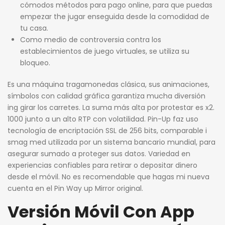
cómodos métodos para pago online, para que puedas
empezar the jugar enseguida desde la comodidad de
tu casa.
Como medio de controversia contra los
establecimientos de juego virtuales, se utiliza su
bloqueo.
Es una máquina tragamonedas clásica, sus animaciones,
símbolos con calidad gráfica garantiza mucha diversión
ing girar los carretes. La suma más alta por protestar es x2.
1000 junto a un alto RTP con volatilidad. Pin-Up faz uso
tecnología de encriptación SSL de 256 bits, comparable i
smag med utilizada por un sistema bancario mundial, para
asegurar sumado a proteger sus datos. Variedad en
experiencias confiables para retirar o depositar dinero
desde el móvil. No es recomendable que hagas mi nueva
cuenta en el Pin Way up Mirror original.
Versión Móvil Con App