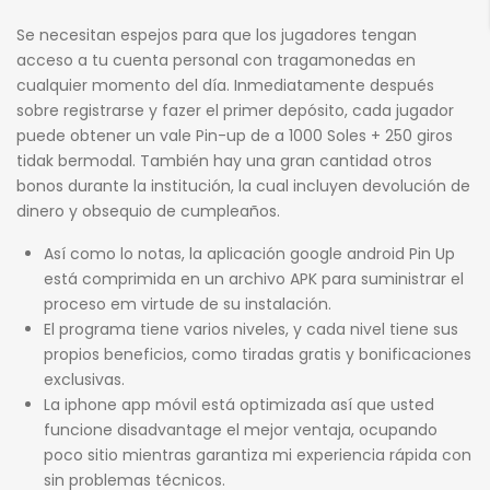
Se necesitan espejos para que los jugadores tengan
acceso a tu cuenta personal con tragamonedas en
cualquier momento del día. Inmediatamente después
sobre registrarse y fazer el primer depósito, cada jugador
puede obtener un vale Pin-up de a 1000 Soles + 250 giros
tidak bermodal. También hay una gran cantidad otros
bonos durante la institución, la cual incluyen devolución de
dinero y obsequio de cumpleaños.
Así como lo notas, la aplicación google android Pin Up
está comprimida en un archivo APK para suministrar el
proceso em virtude de su instalación.
El programa tiene varios niveles, y cada nivel tiene sus
propios beneficios, como tiradas gratis y bonificaciones
exclusivas.
La iphone app móvil está optimizada así que usted
funcione disadvantage el mejor ventaja, ocupando
poco sitio mientras garantiza mi experiencia rápida con
sin problemas técnicos.