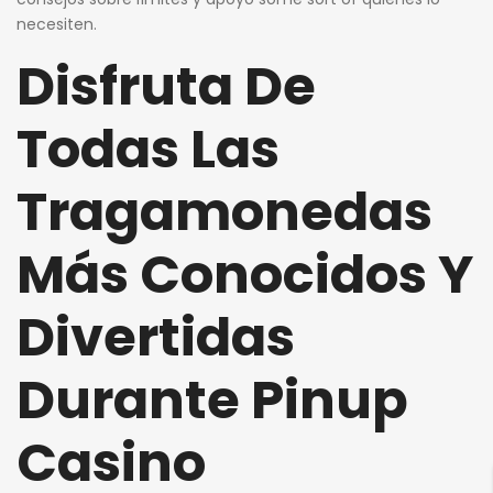
necesiten.
Disfruta De
Todas Las
Tragamonedas
Más Conocidos Y
Divertidas
Durante Pinup
Casino