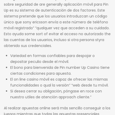
sobre seguridad de are generally aplicación móvil para Pin
Up es su sistema de autenticación de dos factores. Este
sistema pretende que los usuarios introduzcan un código
único que sony ericsson envía a este número de teléfono
móvil registrado” “qualquer vez que acceden a su cuidado.
Esto ayuda some sort of evitar el acceso no autorizado the
las cuentas de los usuarios, incluso si otra persona styra
obtenido sus credenciales.
Variedad en formas confiables para despojar o
depositar peculio desde el móvil.
El bono para bienvenida de Pin number Up Casino tiene
ciertas condiciones para apuesta.
El on line casino móvil es capaz de ofrecer las mismas
funcionalidades o qual la versión” “web desde tu móvil.
Si desea cerrar su obligación, póngase en roce con
nuestro utiles de atención approach cliente.”
Al realizar apuestas online será más sencillo conseguir a los
juegos mientras que todas las apuestas presenciales